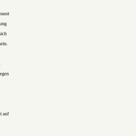
baust
bung
sich
ein.
t
legen
t auf