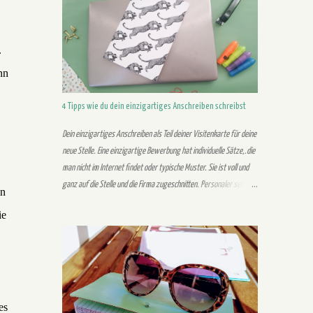
verschachtelten Sätzen. Der Personaler liest in einem Anschreiben
nicht einen Satz mehrmals. Stelle daher sicher, dass es verständlich
und nachvollziehbar formuliert ist, damit er es beim ersten Mal
.
lesen versteht. Auch sollten der Lebenslauf sowie das Anschreiben
nn
einen gemeinsamen roten Faden besitzen. Dem Personaler sollte
vermittelt werden, dass sowohl Lebenslauf als auch Anschreiben zu
4 Tipps wie du dein einzigartiges Anschreiben schreibst
einer Person gehören. 2. Unübersichtliches Design Der Leser
sollte auf den ersten Bli...
Dein einzigartiges Anschreiben als Teil deiner Visitenkarte für deine
neue Stelle. Eine einzigartige Bewerbung hat individuelle Sätze,.die
man nicht im Internet findet oder typische Muster. Sie ist voll und
ganz auf die Stelle und die Firma zugeschnitten. Personaler sehen
in
gleich, wenn es sich um eine Musteranschreiben handelt. In diesem
ie
Post gehe ich auf 4 Tipps für ein einzigartiges Anschreiben ein.
Außerdem geht es um die Gründe für eine einzigartige Bewerbung.
Warum brauchst du eine einzigartige Bewerbung? Durch eine
individuelle Bewerbung hebst du dich von der Masse der Bewerber
ab. Personaler wollen dich durch deine Bewerbung kennenlernen.
Das Anschreiben dient vor allem zur Darstellung deiner
es