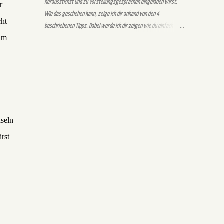
herausstichst und zu Vorstellungsgesprächen eingeladen wirst.
r
Wie das geschehen kann, zeige ich dir anhand von den 4
cht
beschriebenen Tipps. Dabei werde ich dir zeigen wie du einfach und
 um
unkompliziert deine individuelle und einzigartige Bewerbung
schreiben kannst. Beachte dabei, dass es auch Standardformate bei
einer Bewerbung gibt, die du unbedingt einhalten solltest.
Beispielsweise ist das Anschreiben wie ein Geschäftsbrief
aufgebaut oder der Lebenslauf wird tabellarisch erwartet. Trotz
der Standardvorgaben gibt es eine Möglichkeit, um mit
Individualität aus der Masse herauszustechen. Im Vordergrund
hseln
stehen bei einer einzigartigen Bewerbung, dass der Inhalt auf die
Stellenausschreibung zugeschnitten ist. Halte dich beim
rst
Bewerbungsdesign an den Standard. Geübte Personaler sehen auf
den ersten Blick, ob die Standardrichtlinien eingehalten wurden. Wie
du dein Bewerbungsdesign erstellen kannst, erfährst du von mir in
diesem Po...