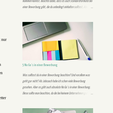
kommen kannst. Beachte dabei, dass es auch Standardformate bei
einer Bewerbung gibt, die du unbedingt einhalten solltest. Aber
trotzdem gibt es eine Möglichkeit, um mit Individualität aus der
Masse herauszustechen. Aus der Masse kannst du als Bewerber
mit einer individuellen Bewerbung herausstechen, welche deine
Persönlichkeit widerspiegelt. Im Vordergrund stehen bei einer
einzigartigen Bewerbung sowohl das Design als auch der Inhalt.
t nur
Folgende Tipps können dich bei der Erstellung einer einzigartigen
Bewerbung unterstützen: 1. Schreibe keine Standardsätze,
sondern formuliere selbst Schreibe in deiner eigenen Wortwahl und
überzeuge mit deiner eigenen Persönlichkeit. Standardsätze kann
n
5 No Go´s in einer Bewerbung
jeder finden und schreiben. Allerdings fällst du damit dem Recruiter
en
nicht auf und bleibst ihm nicht positiv in Erinnerung. Mit deinen
Was solltest du in einer Bewerbung beachten? Und vorallem was
eigenen indi...
geht gar nicht? Als Jobcoach habe ich schon viele Bewerbung
gesehen. Aber es gibt auch absolute No Go´s in einer Bewerbung.
Diese sollte man beachten, da die bei keinem Unternehmen gut
tter
ankommen und du aussortierst wirst. Folgende No Go´s habe ich als
Job-Coach beobachtet: Eigenes Foto 1. Unverständlichkeit Achte
auf eine verständliche Schreibweise mit nicht zu komplizierten und