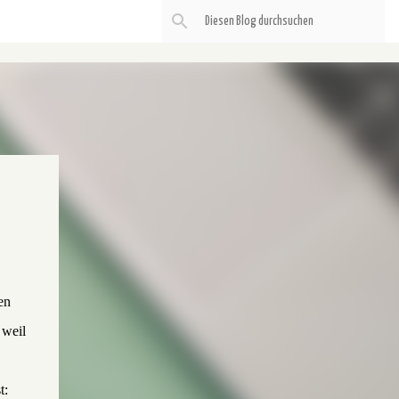
en
 weil
t: