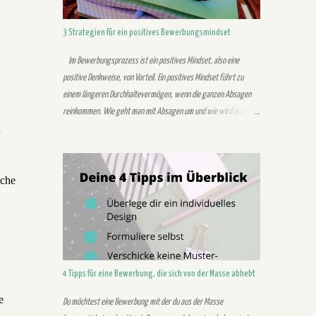
Kompetenzen und Stärken. Mit deinen Stärken und Kompetenzen
solltest du in deiner Bewerbung authentisch überzeugen. Du
3 Strategien für ein positives Bewerbungsmindset
investiert dabei zwar mehr Zeit in dein Anschreiben, dies
signalisiert dem Unternehmen aber dein Interesse. Zudem kannst
Im Bewerbungsprozess ist ein positives Mindset, also eine
du dich dem Unternehmen b...
positive Denkweise, von Vorteil. Ein positives Mindset führt zu
einem längeren Durchhaltevermögen, wenn die ganzen Absagen
reinkommen. Wie geht man mit Absagen um und wie wird man
erfolgreich in einem Vorstellungsgespräch? Drei Strategien, die dir
zeigen sollen, was ein positives Mindset alles im
Bewerbungsprozess verbessern kann: Eigenes Bild 1. Halte
iche
durch im Bewerbungsprozess Kennst du das auch, du hast dich
beworben und hörst einen Monat nichts vom Unternehmen außer
die Rückmeldung, dass deine Bewerbung eingegangen ist? In diesen
Situationen benötigst du Durchhaltevermögen. Du als Bewerber
möchtest so schnell wie möglich Rückmeldung haben. Das
Unternehmen wartet aber vielleicht gerne ein paar Wochen und
4 Tipps für eine Bewerbung, die sich von der Masse abhebt
sammelt noch Bewerbungen. In dieser Situation nützt dir ein
positives Mindset mit welchem du die Zeit überbrückst und
e
Du möchtest eine Bewerbung mit der du aus der Masse
trotzdem einen klaren...