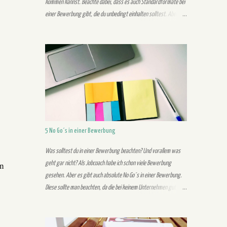
kommen kannst. Beachte dabei, dass es auch Standardformate bei
einer Bewerbung gibt, die du unbedingt einhalten solltest. Aber
trotzdem gibt es eine Möglichkeit, um mit Individualität aus der
Masse herauszustechen. Aus der Masse kannst du als Bewerber
mit einer individuellen Bewerbung herausstechen, welche deine
Persönlichkeit widerspiegelt. Im Vordergrund stehen bei einer
einzigartigen Bewerbung sowohl das Design als auch der Inhalt.
Folgende Tipps können dich bei der Erstellung einer einzigartigen
Bewerbung unterstützen: 1. Schreibe keine Standardsätze,
sondern formuliere selbst Schreibe in deiner eigenen Wortwahl und
überzeuge mit deiner eigenen Persönlichkeit. Standardsätze kann
5 No Go´s in einer Bewerbung
jeder finden und schreiben. Allerdings fällst du damit dem Recruiter
nicht auf und bleibst ihm nicht positiv in Erinnerung. Mit deinen
Was solltest du in einer Bewerbung beachten? Und vorallem was
eigenen indi...
geht gar nicht? Als Jobcoach habe ich schon viele Bewerbung
em
gesehen. Aber es gibt auch absolute No Go´s in einer Bewerbung.
Diese sollte man beachten, da die bei keinem Unternehmen gut
ankommen und du aussortierst wirst. Folgende No Go´s habe ich als
Job-Coach beobachtet: Eigenes Foto 1. Unverständlichkeit Achte
auf eine verständliche Schreibweise mit nicht zu komplizierten und