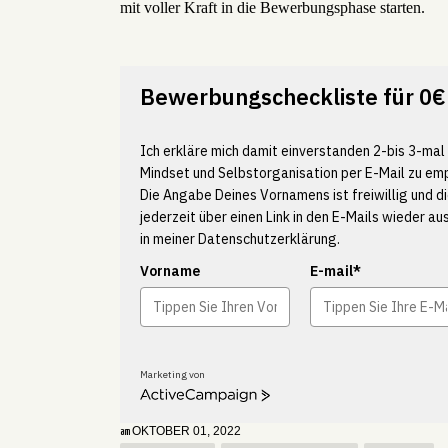
mit voller Kraft in die Bewerbungsphase starten.
Bewerbungscheckliste für 0€
Ich erkläre mich damit einverstanden 2-bis 3-ma
Mindset und Selbstorganisation per E-Mail zu em
Die Angabe Deines Vornamens ist freiwillig und di
jederzeit über einen Link in den E-Mails wieder a
in meiner
Datenschutzerklärung.
Vorname
E-mail*
Marketing von
A
c
t
OKTOBER 01, 2022
am
i