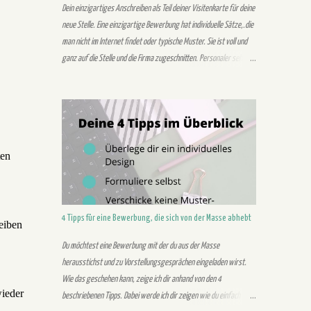
diesem Zeitraum solltest du nicht nur die Stellenausschreibung
Dein einzigartiges Anschreiben als Teil deiner Visitenkarte für deine
finden, sondern du solltest dich in diesem Zeitraum auch
neue Stelle. Eine einzigartige Bewerbung hat individuelle Sätze,.die
bewerben....
man nicht im Internet findet oder typische Muster. Sie ist voll und
ganz auf die Stelle und die Firma zugeschnitten. Personaler sehen
gleich, wenn es sich um eine Musteranschreiben handelt. In diesem
Post gehe ich auf 4 Tipps für ein einzigartiges Anschreiben ein.
Außerdem geht es um die Gründe für eine einzigartige Bewerbung.
Warum brauchst du eine einzigartige Bewerbung? Durch eine
individuelle Bewerbung hebst du dich von der Masse der Bewerber
ten
ab. Personaler wollen dich durch deine Bewerbung kennenlernen.
Das Anschreiben dient vor allem zur Darstellung deiner
Kompetenzen und Stärken. Mit deinen Stärken und Kompetenzen
solltest du in deiner Bewerbung authentisch überzeugen. Du
4 Tipps für eine Bewerbung, die sich von der Masse abhebt
eiben
investiert dabei zwar mehr Zeit in dein Anschreiben, dies
signalisiert dem Unternehmen aber dein Interesse. Zudem kannst
Du möchtest eine Bewerbung mit der du aus der Masse
du dich dem Unternehmen b...
herausstichst und zu Vorstellungsgesprächen eingeladen wirst.
Wie das geschehen kann, zeige ich dir anhand von den 4
ieder
beschriebenen Tipps. Dabei werde ich dir zeigen wie du einfach und