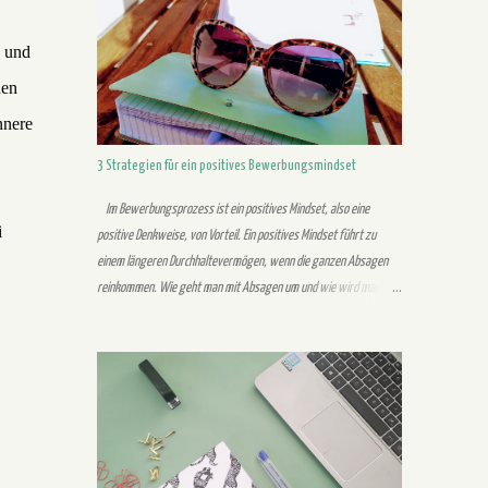
verschachtelten Sätzen. Der Personaler liest in einem Anschreiben
nicht einen Satz mehrmals. Stelle daher sicher, dass es verständlich
n und
und nachvollziehbar formuliert ist, damit er es beim ersten Mal
den
lesen versteht. Auch sollten der Lebenslauf sowie das Anschreiben
nnere
einen gemeinsamen roten Faden besitzen. Dem Personaler sollte
vermittelt werden, dass sowohl Lebenslauf als auch Anschreiben zu
3 Strategien für ein positives Bewerbungsmindset
einer Person gehören. 2. Unübersichtliches Design Der Leser
sollte auf den ersten Bli...
Im Bewerbungsprozess ist ein positives Mindset, also eine
i
positive Denkweise, von Vorteil. Ein positives Mindset führt zu
einem längeren Durchhaltevermögen, wenn die ganzen Absagen
reinkommen. Wie geht man mit Absagen um und wie wird man
erfolgreich in einem Vorstellungsgespräch? Drei Strategien, die dir
zeigen sollen, was ein positives Mindset alles im
Bewerbungsprozess verbessern kann: Eigenes Bild 1. Halte
durch im Bewerbungsprozess Kennst du das auch, du hast dich
beworben und hörst einen Monat nichts vom Unternehmen außer
die Rückmeldung, dass deine Bewerbung eingegangen ist? In diesen
Situationen benötigst du Durchhaltevermögen. Du als Bewerber