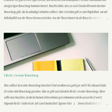
In diesem Post gibt es drei Tipps von mir, wie du einfach und unkompliziert zu einer individuellen und
einzigartigen Bewerbung kommen kannst. Beachte dabei, dass es auch Standardformate bei einer
Bewerbung gibt, die du unbedingt einhalten solltest. Aber trotzdem gibt es eine Möglichkeit, um mit
Individualität aus der Masse herauszustechen. Aus der Masse kannst du als Bewerber mit einer
individuellen Bewerbung herausstechen, welche deine Persönlichkeit widerspiegelt. Im Vordergrund
stehen bei einer einzigartigen Bewerbung sowohl das Design als auch der Inhalt. Folgende Tipps
können dich bei der Erstellung einer einzigartigen Bewerbung unterstützen: 1. Schreibe keine
Standardsätze, sondern formuliere selbst Schreibe in deiner eigenen Wortwahl und überzeuge mit
deiner eigenen Persönlichkeit. Standardsätze kann jeder finden und schreiben. Allerdings fällst du
damit dem Recruiter nicht auf und bleibst ihm nicht positiv in Erinnerung. Mit deinen eigenen indi...
5 No Go´s in einer Bewerbung
Was solltest du in einer Bewerbung beachten? Und vorallem was geht gar nicht? Als Jobcoach habe
ich schon viele Bewerbung gesehen. Aber es gibt auch absolute No Go´s in einer Bewerbung. Diese
sollte man beachten, da die bei keinem Unternehmen gut ankommen und du aussortierst wirst.
Folgende No Go´s habe ich als Job-Coach beobachtet: Eigenes Foto 1. Unverständlichkeit Achte auf
eine verständliche Schreibweise mit nicht zu komplizierten und verschachtelten Sätzen. Der