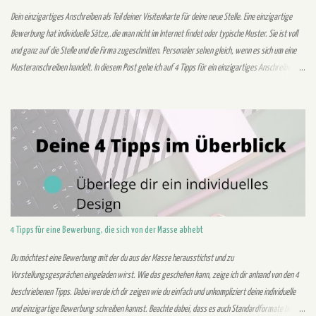
Dein einzigartiges Anschreiben als Teil deiner Visitenkarte für deine neue Stelle. Eine einzigartige
Bewerbung hat individuelle Sätze,.die man nicht im Internet findet oder typische Muster. Sie ist voll
und ganz auf die Stelle und die Firma zugeschnitten. Personaler sehen gleich, wenn es sich um eine
Musteranschreiben handelt. In diesem Post gehe ich auf 4 Tipps für ein einzigartiges Anschreiben
ein. Außerdem geht es um die Gründe für eine einzigartige Bewerbung. Warum brauchst du eine
einzigartige Bewerbung? Durch eine individuelle Bewerbung hebst du dich von der Masse der
Bewerber ab. Personaler wollen dich durch deine Bewerbung kennenlernen. Das Anschreiben dient
vor allem zur Darstellung deiner Kompetenzen und Stärken. Mit deinen Stärken und Kompetenzen
solltest du in deiner Bewerbung authentisch überzeugen. Du investiert dabei zwar mehr Zeit in dein
Anschreiben, dies signalisiert dem Unternehmen aber dein Interesse. Zudem kannst du dich dem
Unternehmen b...
4 Tipps für eine Bewerbung, die sich von der Masse abhebt
Du möchtest eine Bewerbung mit der du aus der Masse herausstichst und zu
Vorstellungsgesprächen eingeladen wirst. Wie das geschehen kann, zeige ich dir anhand von den 4
beschriebenen Tipps. Dabei werde ich dir zeigen wie du einfach und unkompliziert deine individuelle
und einzigartige Bewerbung schreiben kannst. Beachte dabei, dass es auch Standardformate bei