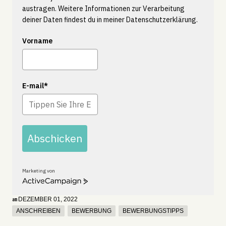
austragen. Weitere Informationen zur Verarbeitung
deiner Daten findest du in meiner
Datenschutzerklärung.
Vorname
E-mail*
Abschicken
Marketing von
A
c
t
DEZEMBER 01, 2022
am
i
ANSCHREIBEN
BEWERBUNG
BEWERBUNGSTIPPS
v
e