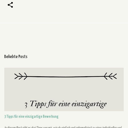
C
a
m
p
a
i
g
n
Beliebte Posts
3 Tipps für eine einzigartige Bewerbung