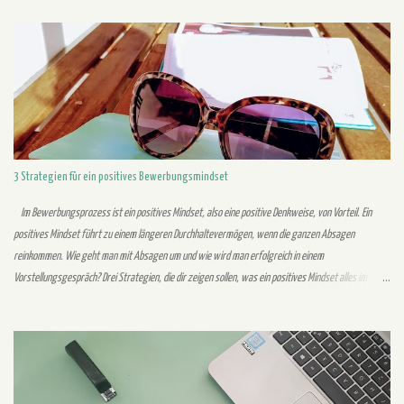
Personaler liest in einem Anschreiben nicht einen Satz mehrmals. Stelle daher sicher, dass es
verständlich und nachvollziehbar formuliert ist, damit er es beim ersten Mal lesen versteht. Auch
sollten der Lebenslauf sowie das Anschreiben einen gemeinsamen roten Faden besitzen. Dem
Personaler sollte vermittelt werden, dass sowohl Lebenslauf als auch Anschreiben zu einer Person
gehören. 2. Unübersichtliches Design Der Leser sollte auf den ersten Bli...
3 Strategien für ein positives Bewerbungsmindset
Im Bewerbungsprozess ist ein positives Mindset, also eine positive Denkweise, von Vorteil. Ein
positives Mindset führt zu einem längeren Durchhaltevermögen, wenn die ganzen Absagen
reinkommen. Wie geht man mit Absagen um und wie wird man erfolgreich in einem
Vorstellungsgespräch? Drei Strategien, die dir zeigen sollen, was ein positives Mindset alles im
Bewerbungsprozess verbessern kann: Eigenes Bild 1. Halte durch im Bewerbungsprozess
Kennst du das auch, du hast dich beworben und hörst einen Monat nichts vom Unternehmen außer
die Rückmeldung, dass deine Bewerbung eingegangen ist? In diesen Situationen benötigst du
Durchhaltevermögen. Du als Bewerber möchtest so schnell wie möglich Rückmeldung haben. Das
Unternehmen wartet aber vielleicht gerne ein paar Wochen und sammelt noch Bewerbungen. In