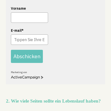
Vorname
E-mail*
Abschicken
Marketing von
A
c
t
i
v
e
2. Wie viele Seiten sollte ein Lebenslauf haben?
C
a
m