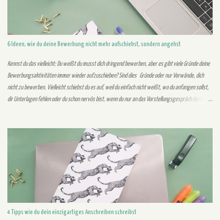
dieser Situation nützt dir ein positives Mindset mit welchem du die Zeit überbrückst und trotzdem
einen klaren...
6 Ideen, wie du deine Bewerbung nicht mehr aufschiebst, sondern angehst
Kennst du das vielleicht: Du weißt du musst dich dringend bewerben, aber es gibt viele Gründe deine
Bewerbungsaktivitäten immer wieder aufzuschieben? Sind dies Gründe oder nur Vorwände, dich
nicht zu bewerben. Vielleicht schiebst du es auf, weil du einfach nicht weißt, wo du anfangen sollst,
dir Unterlagen fehlen oder du schon nervös bist, wenn du nur an das Vorstellungsgespräch denkst.
Ich gebe dir im Folgenden sechs Ideen wie das Aufschieben von Bewerbungen von gestern ist:
Eigenes Foto 1. Suche regelmäßig nach neuen Stellen Du solltest am besten täglich nach neuen
Stellenanzeigen suchen. Dies ist aufwendig und frisst eine Menge Zeit, aber du möchtest auch die
größtmögliche Auswahl bei deinen Stellen haben. Denn so findest du umso wahrscheinlicher deine
Traumstelle. Außerdem sind Stellenausschreibungen teilweise nur ein paar Tage online. In diesem
Zeitraum solltest du nicht nur die Stellenausschreibung finden, sondern du solltest dich in diesem
Zeitraum auch bewerben....
4 Tipps wie du dein einzigartiges Anschreiben schreibst