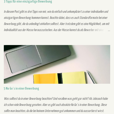
3 Tipps für eine einzigartige Bewerbung
In diesem Post gibt es drei Tipps von mir, wie du einfach und unkompliziert zu einer individuellen und
einzigartigen Bewerbung kommen kannst. Beachte dabei, dass es auch Standardformate bei einer
Bewerbung gibt, die du unbedingt einhalten solltest. Aber trotzdem gibt es eine Möglichkeit, um mit
Individualität aus der Masse herauszustechen. Aus der Masse kannst du als Bewerber mit einer
individuellen Bewerbung herausstechen, welche deine Persönlichkeit widerspiegelt. Im Vordergrund
stehen bei einer einzigartigen Bewerbung sowohl das Design als auch der Inhalt. Folgende Tipps
können dich bei der Erstellung einer einzigartigen Bewerbung unterstützen: 1. Schreibe keine
Standardsätze, sondern formuliere selbst Schreibe in deiner eigenen Wortwahl und überzeuge mit
deiner eigenen Persönlichkeit. Standardsätze kann jeder finden und schreiben. Allerdings fällst du
damit dem Recruiter nicht auf und bleibst ihm nicht positiv in Erinnerung. Mit deinen eigenen indi...
5 No Go´s in einer Bewerbung
Was solltest du in einer Bewerbung beachten? Und vorallem was geht gar nicht? Als Jobcoach habe
ich schon viele Bewerbung gesehen. Aber es gibt auch absolute No Go´s in einer Bewerbung. Diese
sollte man beachten, da die bei keinem Unternehmen gut ankommen und du aussortierst wirst.