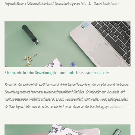
Folgende No Go´s habe ich als Job-Coach beobachtet: Eigenes Foto 1. Unverständlichkeit Achte auf
eine verständliche Schreibweise mit nicht zu komplizierten und verschachtelten Sätzen. Der
Personaler liest in einem Anschreiben nicht einen Satz mehrmals. Stelle daher sicher, dass es
verständlich und nachvollziehbar formuliert ist, damit er es beim ersten Mal lesen versteht. Auch
sollten der Lebenslauf sowie das Anschreiben einen gemeinsamen roten Faden besitzen. Dem
Personaler sollte vermittelt werden, dass sowohl Lebenslauf als auch Anschreiben zu einer Person
gehören. 2. Unübersichtliches Design Der Leser sollte auf den ersten Bli...
6 Ideen, wie du deine Bewerbung nicht mehr aufschiebst, sondern angehst
Kennst du das vielleicht: Du weißt du musst dich dringend bewerben, aber es gibt viele Gründe deine
Bewerbungsaktivitäten immer wieder aufzuschieben? Sind dies Gründe oder nur Vorwände, dich
nicht zu bewerben. Vielleicht schiebst du es auf, weil du einfach nicht weißt, wo du anfangen sollst,
dir Unterlagen fehlen oder du schon nervös bist, wenn du nur an das Vorstellungsgespräch denkst.
Ich gebe dir im Folgenden sechs Ideen wie das Aufschieben von Bewerbungen von gestern ist:
Eigenes Foto 1. Suche regelmäßig nach neuen Stellen Du solltest am besten täglich nach neuen
Stellenanzeigen suchen. Dies ist aufwendig und frisst eine Menge Zeit, aber du möchtest auch die