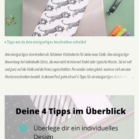
größtmögliche Auswahl bei deinen Stellen haben. Denn so findest du umso wahrscheinlicher deine
Traumstelle. Außerdem sind Stellenausschreibungen teilweise nur ein paar Tage online. In diesem
Zeitraum solltest du nicht nur die Stellenausschreibung finden, sondern du solltest dich in diesem
Zeitraum auch bewerben....
4 Tipps wie du dein einzigartiges Anschreiben schreibst
Dein einzigartiges Anschreiben als Teil deiner Visitenkarte für deine neue Stelle. Eine einzigartige
Bewerbung hat individuelle Sätze,.die man nicht im Internet findet oder typische Muster. Sie ist voll
und ganz auf die Stelle und die Firma zugeschnitten. Personaler sehen gleich, wenn es sich um eine
Musteranschreiben handelt. In diesem Post gehe ich auf 4 Tipps für ein einzigartiges Anschreiben
ein. Außerdem geht es um die Gründe für eine einzigartige Bewerbung. Warum brauchst du eine
einzigartige Bewerbung? Durch eine individuelle Bewerbung hebst du dich von der Masse der
Bewerber ab. Personaler wollen dich durch deine Bewerbung kennenlernen. Das Anschreiben dient
vor allem zur Darstellung deiner Kompetenzen und Stärken. Mit deinen Stärken und Kompetenzen
solltest du in deiner Bewerbung authentisch überzeugen. Du investiert dabei zwar mehr Zeit in dein
Anschreiben, dies signalisiert dem Unternehmen aber dein Interesse. Zudem kannst du dich dem
Unternehmen b...