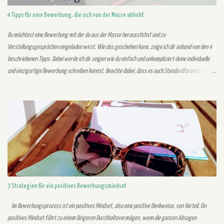
4 Tipps für eine Bewerbung, die sich von der Masse abhebt
Du möchtest eine Bewerbung mit der du aus der Masse herausstichst und zu
Vorstellungsgesprächen eingeladen wirst. Wie das geschehen kann, zeige ich dir anhand von den 4
beschriebenen Tipps. Dabei werde ich dir zeigen wie du einfach und unkompliziert deine individuelle
und einzigartige Bewerbung schreiben kannst. Beachte dabei, dass es auch Standardformate bei
einer Bewerbung gibt, die du unbedingt einhalten solltest. Beispielsweise ist das Anschreiben wie ein
Geschäftsbrief aufgebaut oder der Lebenslauf wird tabellarisch erwartet. Trotz der
Standardvorgaben gibt es eine Möglichkeit, um mit Individualität aus der Masse herauszustechen. Im
Vordergrund stehen bei einer einzigartigen Bewerbung, dass der Inhalt auf die Stellenausschreibung
zugeschnitten ist. Halte dich beim Bewerbungsdesign an den Standard. Geübte Personaler sehen auf
den ersten Blick, ob die Standardrichtlinien eingehalten wurden. Wie du dein Bewerbungsdesign
erstellen kannst, erfährst du von mir in diesem Po...
3 Strategien für ein positives Bewerbungsmindset
Im Bewerbungsprozess ist ein positives Mindset, also eine positive Denkweise, von Vorteil. Ein
positives Mindset führt zu einem längeren Durchhaltevermögen, wenn die ganzen Absagen